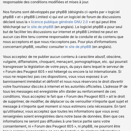
responsable des conditions modifiées et mises à jour.
Nos forums sont développés par phpBB (désignés ci-après par « logiciel
phpBB » et « phpBB Limited ») qui est un logiciel de forum de discussions
déclaré sous la «
licence publique générale GNU 2.0
» et qui peut être
téléchargé sur
le site de phpBB
(en anglais). Le logiciel phpBB a pour seul
but de faciliter les discussions sur internet et phpBB Limited ne peut en
aucun cas être tenu comme responsable de la conduite et du contenu que
nous acceptons et que nous n’acceptons pas. Pour plus d’informations
concernant phpBB, veuillez consulter
le site de phpBB
(en anglais).
Vous acceptez de ne publier aucun contenu à caractère abusif, obscène,
vulgaire, diffamatoire, choquant, menaçant, pornographique, etc. qui pourrait
transgresser la législation de votre pays, du pays dans lequel le serveur de
« Forum des Peugeot 605 » est hébergé ou encore la loi internationale. Si
vous ne respectez pas ces dispositions, vous vous exposez à un
bannissement immédiat et définitif et nous nous réservons le droit d’avertir
votre fournisseur d’accès à internet et les autorités officielles. L’adresse IP de
tous les messages est enregistrée afin d’aider au renforcement de ces
conditions. Vous acceptez le fait que « Forum des Peugeot 605 » ait le droit
de supprimer, de modifier, de déplacer ou de verrouiller n’importe quel sujet et
message à n’importe quel moment si nous estimons cela nécessaire. En tant
qu’utilisateur, vous acceptez que toutes les informations que vous avez
renseignées soient enregistrées dans notre base de données. Bien que ces
informations ne seront pas diffusées à une tierce partie sans votre
consentement, ni « Forum des Peugeot 605 », ni phpBB, ne pourront être