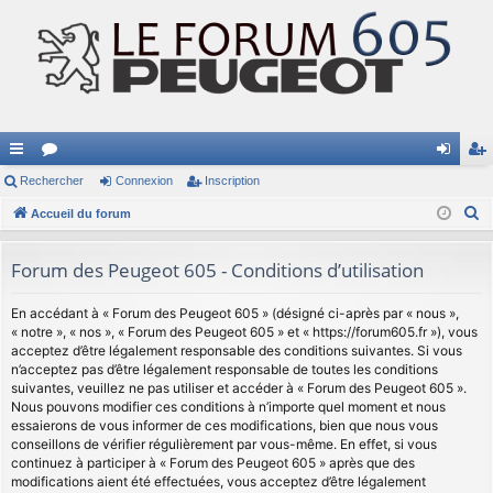
ac
Rechercher
or
Connexion
Inscription
on
ns
R
co
Accueil du forum
u
ne
cri
e
ur
m
xi
pti
c
Forum des Peugeot 605 - Conditions d’utilisation
ci
s
on
on
h
e
En accédant à « Forum des Peugeot 605 » (désigné ci-après par « nous »,
s
« notre », « nos », « Forum des Peugeot 605 » et « https://forum605.fr »), vous
r
acceptez d’être légalement responsable des conditions suivantes. Si vous
c
n’acceptez pas d’être légalement responsable de toutes les conditions
h
suivantes, veuillez ne pas utiliser et accéder à « Forum des Peugeot 605 ».
Nous pouvons modifier ces conditions à n’importe quel moment et nous
e
essaierons de vous informer de ces modifications, bien que nous vous
r
conseillons de vérifier régulièrement par vous-même. En effet, si vous
continuez à participer à « Forum des Peugeot 605 » après que des
modifications aient été effectuées, vous acceptez d’être légalement