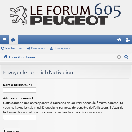
ac
Rechercher
or
Connexion
Inscription
on
ns
R
co
Accueil du forum
u
ne
cri
e
ur
m
xi
pti
c
Envoyer le courriel d’activation
ci
s
on
on
h
e
s
Nom d’utilisateur :
r
c
Adresse de courriel :
h
Cette adresse doit correspondre à l’adresse de courriel associée à votre compte. Si
vous ne l’avez jamais modifié depuis le panneau de contrôle de l’utilisateur, il s’agit de
e
l’adresse de courriel que vous avez spécifiée lors de votre inscription.
r