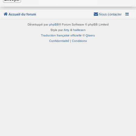
Accueil du forum
Nous contacter
Développé par
phpBB
® Forum Software © phpBB Limited
Style par
Arty
&
halilesen
Traduction française officielle
©
Qiaeru
Confidentialité
|
Conditions