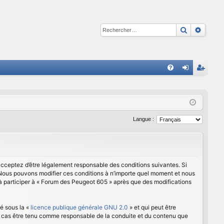
Recherche
Reche
R
FA
on
ns
Q
ne
cri
xi
pti
Langue :
on
on
 acceptez d’être légalement responsable des conditions suivantes. Si
. Nous pouvons modifier ces conditions à n’importe quel moment et nous
 à participer à « Forum des Peugeot 605 » après que des modifications
é sous la «
licence publique générale GNU 2.0
» et qui peut être
cun cas être tenu comme responsable de la conduite et du contenu que