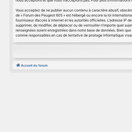
nous acceptons et que nous n’acceptons pas. Pour plus d’informations
Vous acceptez de ne publier aucun contenu à caractère abusif, obscène, 
de « Forum des Peugeot 605 » est hébergé ou encore la loi international
fournisseur d’accès à internet et les autorités officielles. L’adresse IP
supprimer, de modifier, de déplacer ou de verrouiller n’importe quel su
renseignées soient enregistrées dans notre base de données. Bien que c
comme responsables en cas de tentative de piratage informatique vis
Accueil du forum