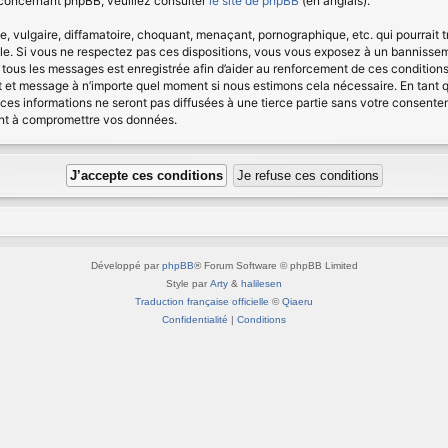
 concernant phpBB, veuillez consulter
le site de phpBB
(en anglais).
vulgaire, diffamatoire, choquant, menaçant, pornographique, etc. qui pourrait tr
e. Si vous ne respectez pas ces dispositions, vous vous exposez à un bannissement
 de tous les messages est enregistrée afin d’aider au renforcement de ces condition
jet et message à n’importe quel moment si nous estimons cela nécessaire. En tant 
es informations ne seront pas diffusées à une tierce partie sans votre consente
ant à compromettre vos données.
Développé par
phpBB
® Forum Software © phpBB Limited
Style par
Arty
&
halilesen
Traduction française officielle
©
Qiaeru
Confidentialité
|
Conditions