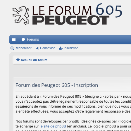
Forums
ac
Rechercher
Connexion
Inscription
co
Accueil du forum
ur
ci
s
Forum des Peugeot 605 - Inscription
En accédant à « Forum des Peugeot 605 » (désigné ci-après par « nous »,
vous n’acceptez pas d’être légalement responsable de toutes les condit
essaierons de vous informer de ces modifications, bien que nous vous c
aient été effectuées, vous acceptez d’être légalement responsable des 
Nos forums sont développés par phpBB (désignés ci-après par « logiciel
téléchargé sur
le site de phpBB
(en anglais). Le logiciel phpBB a pour 