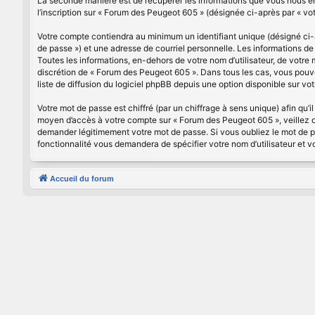
La seconde manière est de récupérer les informations que vous nous en
l’inscription sur « Forum des Peugeot 605 » (désignée ci-après par « vo
Votre compte contiendra au minimum un identifiant unique (désigné ci-a
de passe ») et une adresse de courriel personnelle. Les informations d
Toutes les informations, en-dehors de votre nom d’utilisateur, de votre 
discrétion de « Forum des Peugeot 605 ». Dans tous les cas, vous pouv
liste de diffusion du logiciel phpBB depuis une option disponible sur vo
Votre mot de passe est chiffré (par un chiffrage à sens unique) afin qu’i
moyen d’accès à votre compte sur « Forum des Peugeot 605 », veillez d
demander légitimement votre mot de passe. Si vous oubliez le mot de pa
fonctionnalité vous demandera de spécifier votre nom d’utilisateur et v
Accueil du forum