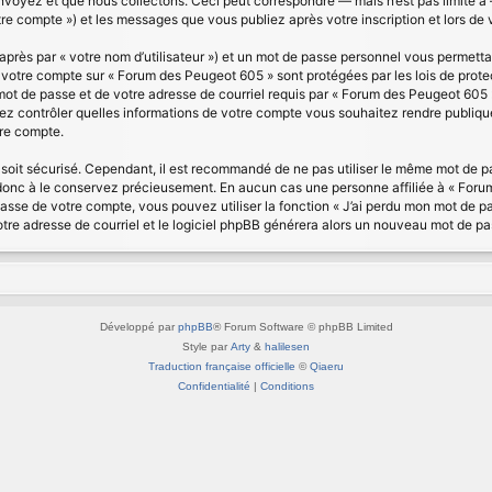
voyez et que nous collectons. Ceci peut correspondre — mais n’est pas limité à 
tre compte ») et les messages que vous publiez après votre inscription et lors de
près par « votre nom d’utilisateur ») et un mot de passe personnel vous permett
e votre compte sur « Forum des Peugeot 605 » sont protégées par les lois de prot
mot de passe et de votre adresse de courriel requis par « Forum des Peugeot 605 » d
ez contrôler quelles informations de votre compte vous souhaitez rendre publiq
tre compte.
l soit sécurisé. Cependant, il est recommandé de ne pas utiliser le même mot de pas
onc à le conservez précieusement. En aucun cas une personne affiliée à « Forum 
sse de votre compte, vous pouvez utiliser la fonction « J’ai perdu mon mot de pas
otre adresse de courriel et le logiciel phpBB générera alors un nouveau mot de p
Développé par
phpBB
® Forum Software © phpBB Limited
Style par
Arty
&
halilesen
Traduction française officielle
©
Qiaeru
Confidentialité
|
Conditions