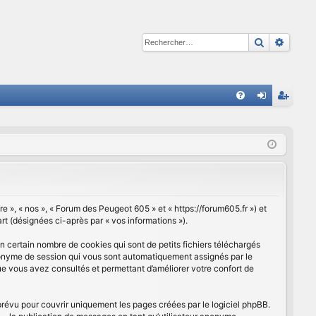
Recherche
Reche
R
FA
on
ns
Q
ne
cri
xi
pti
on
on
e », « nos », « Forum des Peugeot 605 » et « https://forum605.fr ») et
art (désignées ci-après par « vos informations »).
 certain nombre de cookies qui sont de petits fichiers téléchargés
 anonyme de session qui vous sont automatiquement assignés par le
que vous avez consultés et permettant d’améliorer votre confort de
révu pour couvrir uniquement les pages créées par le logiciel phpBB.