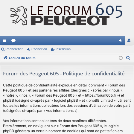
ac
Rechercher
or
Connexion
Inscription
on
ns
R
co
Accueil du forum
u
ne
cri
e
ur
m
xi
pti
c
Forum des Peugeot 605 - Politique de confidentialité
ci
s
on
on
h
e
Cette politique de confidentialité explique en détail comment « Forum des
s
Peugeot 605 » et ses partenaires affiliés (désignés ci-après par « nous »,
r
« notre », « nos », « Forum des Peugeot 605 » et « https://forum605.fr ») et
c
phpBB (désigné ci-après par « logiciel phpBB » et « phpBB Limited ») utilisent
h
toutes les informations collectées lors des sessions d’utilisation de votre part
(désignées ci-après par « vos informations »).
e
r
Vos informations sont collectées de deux manières différentes.
Premièrement, en naviguant sur « Forum des Peugeot 605 », le logiciel
phpBB génèrera un certain nombre de cookies qui sont de petits fichiers