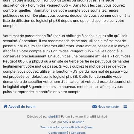
durant votre inscription, sont obligatoires ou facultatives, à la seule
discrétion de « Forum des Peugeot 605 ». Dans tous les cas, vous pouvez
contrôler quelles informations de votre compte vous souhaitez rendre
publiques ou non. De plus, vous pouvez décider de vous abonner ou non à la
liste de diffusion du logiciel phpBB depuis une option disponible sur votre
compte.
Votre mot de passe est chiffré (par un chiffrage à sens unique) afin qu’il soit
sécurisé. Cependant, il est recommandé de ne pas utiliser le même mot de
passe sur plusieurs sites internet différents. Votre mot de passe est le moyen
d’accès à votre compte sur « Forum des Peugeot 605 », veillez donc à le
conservez précieusement. En aucun cas une personne affiliée à « Forum des
Peugeot 605 », à phpBB ou à un site de tierce partie ne peut vous demander
légitimement votre mot de passe. Si vous oubliez le mot de passe de votre
compte, vous pouvez utiliser la fonction « J’ai perdu mon mot de passe » qui
est proposée par défaut sur le logiciel phpBB. Cette fonctionnalité vous
demandera de spécifier votre nom d’utilisateur et votre adresse de courriel et
le logiciel phpBB générera alors un nouveau mot de passe afin que vous
puissiez reprendre le contrôle de votre compte.
Accueil du forum
Nous contacter
Développé par
phpBB
® Forum Software © phpBB Limited
Style par
Arty
&
halilesen
Traduction française officielle
©
Qiaeru
Confidentialité
|
Conditions