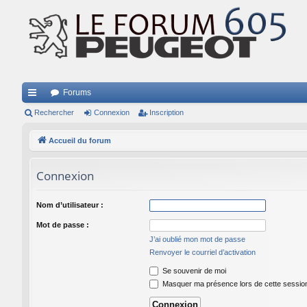
Forums
ac
Rechercher
Connexion
Inscription
co
Accueil du forum
ur
Connexion
ci
s
Nom d’utilisateur :
Mot de passe :
J’ai oublié mon mot de passe
Renvoyer le courriel d’activation
Se souvenir de moi
Masquer ma présence lors de cette sessio