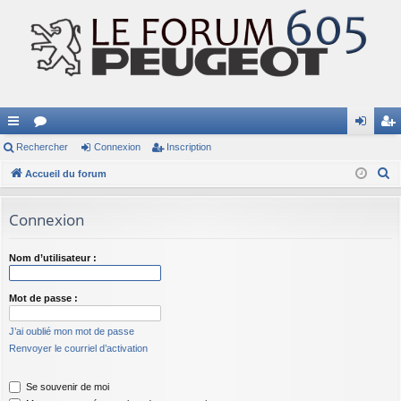
ac
Rechercher
or
Connexion
Inscription
on
ns
R
co
Accueil du forum
u
ne
cri
e
ur
m
xi
pti
c
Connexion
ci
s
on
on
h
e
s
Nom d’utilisateur :
r
c
Mot de passe :
h
e
J’ai oublié mon mot de passe
Renvoyer le courriel d’activation
r
Se souvenir de moi