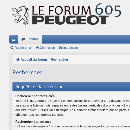
Forums
ac
Rechercher
Connexion
Inscription
co
Accueil du forum
Rechercher
ur
Rechercher
ci
s
Requête de la recherche
Rechercher par mots-clés :
Insérez le caractère « + » devant un mot qui doit être trouvé et « - » devant un mot
Insérez une liste de mots séparés entre des barres verticales discontinues « | » 
doit être trouvé. Utilisez un astérisque « * » comme métacaractère passe-partout
effectuer des recherches partielles.
Rechercher par auteur :
Utilisez un astérisque « * » comme métacaractère passe-partout si vous souhaite