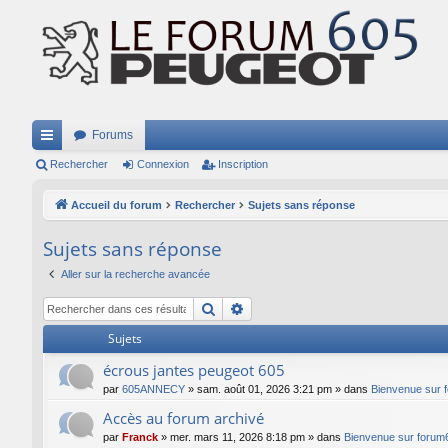
Forums
ac
Rechercher
Connexion
Inscription
co
Accueil du forum
Rechercher
Sujets sans réponse
ur
Sujets sans réponse
ci
Aller sur la recherche avancée
s
Rechercher
Recherche avancée
Sujets
écrous jantes peugeot 605
par
605ANNECY
»
sam. août 01, 2026 3:21 pm
» dans
Bienvenue sur f
Accès au forum archivé
par
Franck
»
mer. mars 11, 2026 8:18 pm
» dans
Bienvenue sur forum6