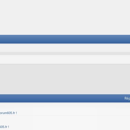
Ré
orum605.fr !
05.fr !