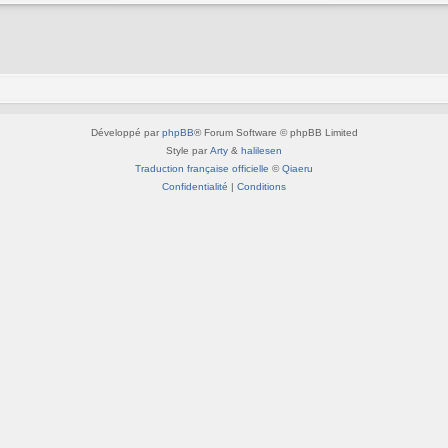
Développé par
phpBB
® Forum Software © phpBB Limited
Style par
Arty
&
halilesen
Traduction française officielle
©
Qiaeru
Confidentialité
|
Conditions