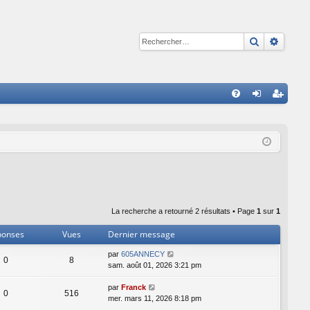
Recherche
Reche
R
FA
on
ns
Q
ne
cri
xi
pti
on
on
La recherche a retourné 2 résultats • Page
1
sur
1
ponses
Vues
Dernier message
par
605ANNECY
0
8
sam. août 01, 2026 3:21 pm
par
Franck
0
516
mer. mars 11, 2026 8:18 pm