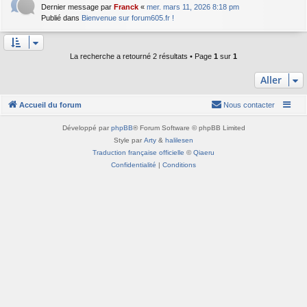
Dernier message par
Franck
«
mer. mars 11, 2026 8:18 pm
Publié dans
Bienvenue sur forum605.fr !
La recherche a retourné 2 résultats • Page
1
sur
1
Aller
Accueil du forum
Nous contacter
Développé par
phpBB
® Forum Software © phpBB Limited
Style par
Arty
&
halilesen
Traduction française officielle
©
Qiaeru
Confidentialité
|
Conditions