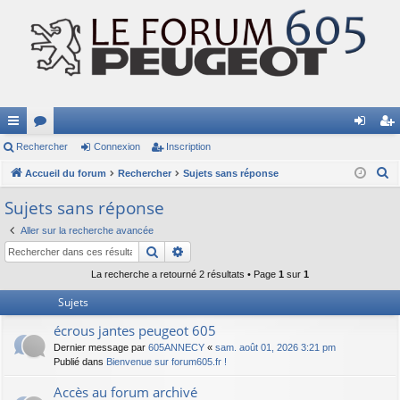
ac
Rechercher
or
Connexion
Inscription
on
ns
R
co
Accueil du forum
u
Rechercher
Sujets sans réponse
ne
cri
e
ur
m
xi
pti
Sujets sans réponse
c
ci
s
on
on
Aller sur la recherche avancée
h
Rechercher
Recherche avancée
e
s
r
La recherche a retourné 2 résultats • Page
1
sur
1
c
Sujets
h
écrous jantes peugeot 605
e
Dernier message par
605ANNECY
«
sam. août 01, 2026 3:21 pm
r
Publié dans
Bienvenue sur forum605.fr !
Accès au forum archivé