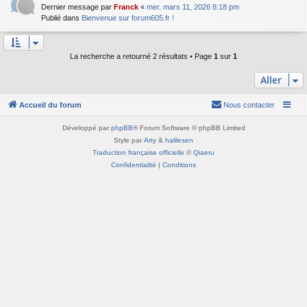
Dernier message par
Franck
«
mer. mars 11, 2026 8:18 pm
Publié dans
Bienvenue sur forum605.fr !
La recherche a retourné 2 résultats • Page
1
sur
1
Aller
Accueil du forum
Nous contacter
Développé par
phpBB
® Forum Software © phpBB Limited
Style par
Arty
&
halilesen
Traduction française officielle
©
Qiaeru
Confidentialité
|
Conditions