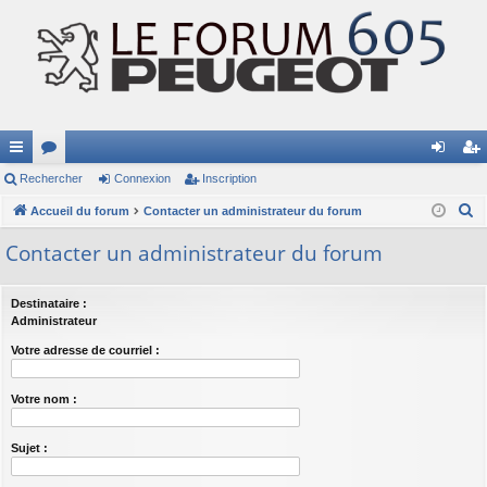
ac
Rechercher
or
Connexion
Inscription
on
ns
R
co
Accueil du forum
u
Contacter un administrateur du forum
ne
cri
e
ur
m
xi
pti
Contacter un administrateur du forum
c
ci
s
on
on
h
Destinataire :
e
s
Administrateur
r
Votre adresse de courriel :
c
h
Votre nom :
e
r
Sujet :