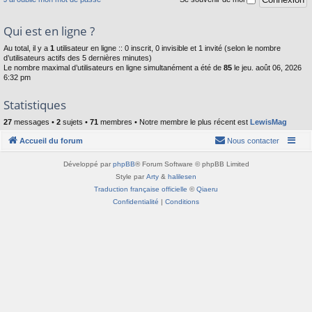
Qui est en ligne ?
Au total, il y a
1
utilisateur en ligne :: 0 inscrit, 0 invisible et 1 invité (selon le nombre
d’utilisateurs actifs des 5 dernières minutes)
Le nombre maximal d’utilisateurs en ligne simultanément a été de
85
le jeu. août 06, 2026
6:32 pm
Statistiques
27
messages •
2
sujets •
71
membres • Notre membre le plus récent est
LewisMag
Accueil du forum
Nous contacter
Développé par
phpBB
® Forum Software © phpBB Limited
Style par
Arty
&
halilesen
Traduction française officielle
©
Qiaeru
Confidentialité
|
Conditions