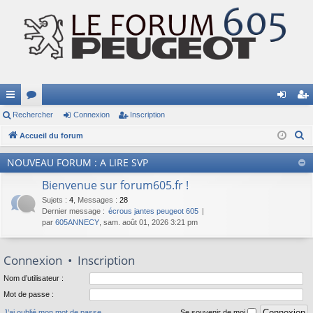
ac
Rechercher
or
Connexion
Inscription
on
ns
R
co
Accueil du forum
u
ne
cri
e
ur
m
xi
pti
NOUVEAU FORUM : A LIRE SVP
c
ci
s
on
on
h
Bienvenue sur forum605.fr !
e
s
Sujets
:
4
,
Messages
:
28
Dernier message :
écrous jantes peugeot 605
r
par
605ANNECY
, sam. août 01, 2026 3:21 pm
c
h
Connexion
•
Inscription
e
r
Nom d’utilisateur :
Mot de passe :
J’ai oublié mon mot de passe
Se souvenir de moi