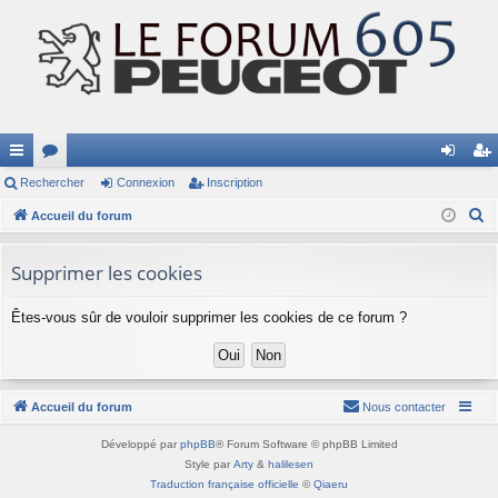
ac
Rechercher
or
Connexion
Inscription
on
ns
R
co
Accueil du forum
u
ne
cri
e
ur
m
xi
pti
c
Supprimer les cookies
ci
s
on
on
h
e
Êtes-vous sûr de vouloir supprimer les cookies de ce forum ?
s
r
c
h
Accueil du forum
Nous contacter
e
r
Développé par
phpBB
® Forum Software © phpBB Limited
Style par
Arty
&
halilesen
Traduction française officielle
©
Qiaeru