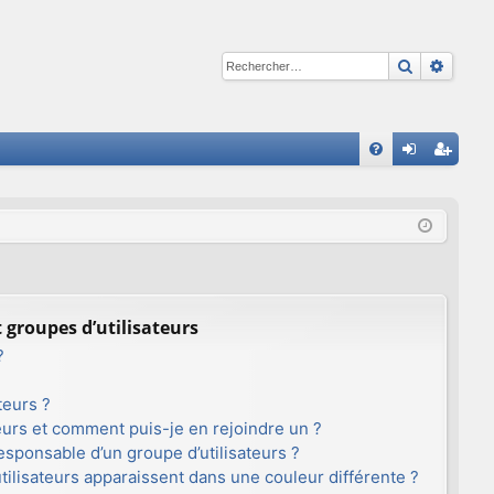
Recherche
Reche
R
FA
on
ns
Q
ne
cri
xi
pti
on
on
t groupes d’utilisateurs
?
teurs ?
teurs et comment puis-je en rejoindre un ?
sponsable d’un groupe d’utilisateurs ?
tilisateurs apparaissent dans une couleur différente ?