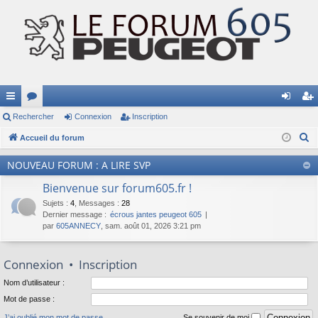
ac
Rechercher
or
Connexion
Inscription
on
ns
R
co
Accueil du forum
u
ne
cri
e
ur
m
xi
pti
NOUVEAU FORUM : A LIRE SVP
c
ci
s
on
on
h
Bienvenue sur forum605.fr !
e
s
Sujets
:
4
,
Messages
:
28
Dernier message :
écrous jantes peugeot 605
r
par
605ANNECY
, sam. août 01, 2026 3:21 pm
c
h
Connexion
•
Inscription
e
r
Nom d’utilisateur :
Mot de passe :
J’ai oublié mon mot de passe
Se souvenir de moi