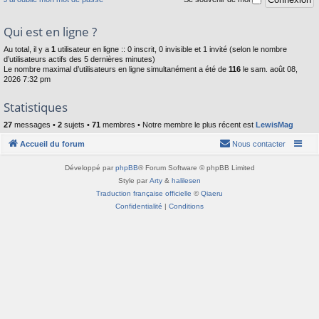
Qui est en ligne ?
Au total, il y a
1
utilisateur en ligne :: 0 inscrit, 0 invisible et 1 invité (selon le nombre
d’utilisateurs actifs des 5 dernières minutes)
Le nombre maximal d’utilisateurs en ligne simultanément a été de
116
le sam. août 08,
2026 7:32 pm
Statistiques
27
messages •
2
sujets •
71
membres • Notre membre le plus récent est
LewisMag
Accueil du forum
Nous contacter
Développé par
phpBB
® Forum Software © phpBB Limited
Style par
Arty
&
halilesen
Traduction française officielle
©
Qiaeru
Confidentialité
|
Conditions